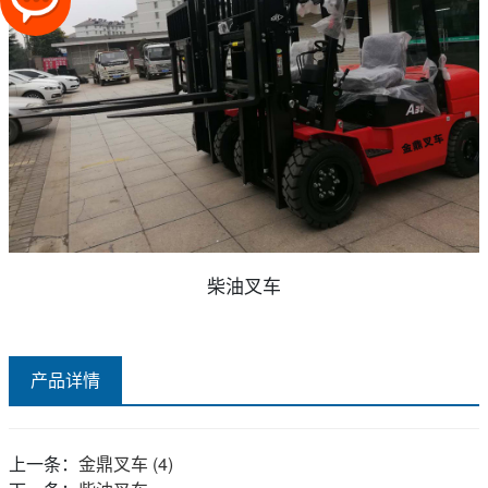
柴油叉车
产品详情
上一条：
金鼎叉车 (4)