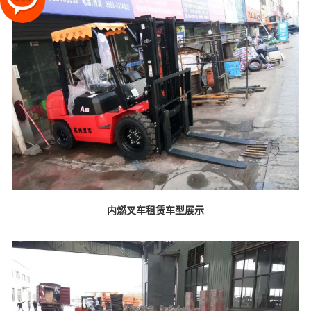
内燃叉车租赁车型展示