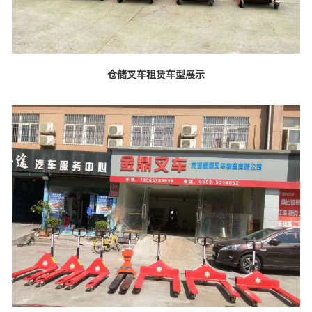
仓储叉车租赁车型展示