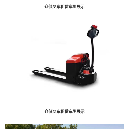
仓储叉车租赁车型展示
仓储叉车租赁车型展示