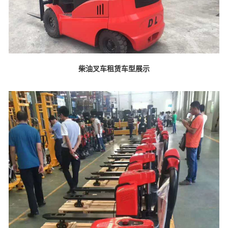
柴油叉车租赁车型展示